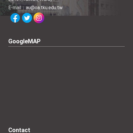
E-mail：
au@oa.tku.edu.tw
GoogleMAP
Contact