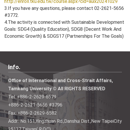
http://enroll.tku.edu.tw/course.aspx?cid=auix20241029
3.If you have any questions, please contact 02-2621-5656
#3772.
4.The activity is connected with Sustainable Development
Goals: SDG4 (Quality Education), SDG8 (Decent Work And
Economic Growth) & SDGS17 (Partnerships For The Goals)
Info.
Office of International and Cross-Strait Affairs,
Tamkang University © All RIGHTS RESERVED
Tel: +886-2-2629-6579
+886-2-2621-5656 #3796
Fax: +886-2-2629-6582
Addr.: No.151,Yingzhuan Rd.,Danshui Dist.,New TaipeiCity
25137,Taiwan( R.O.C)