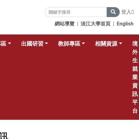
登入
網站導覽
|
淡江大學首頁
|
English
專區
出國研習
教師專區
相關資源
境
外
生
就
業
資
訊
平
台
訊