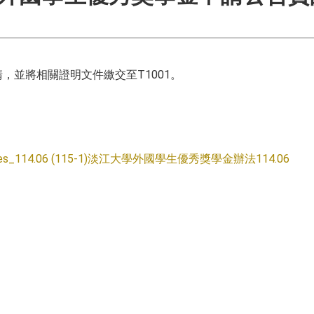
請，並將相關證明文件繳交至T1001。
nes_114.06
(115-1)淡江大學外國學生優秀獎學金辦法114.06