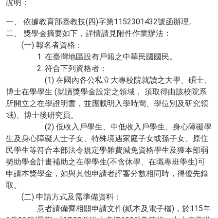
說明：
一、 依據教育部臺教技(四)字第1152301432號函辦理。
二、 獎學金摘要如下，詳情請見附件作業辦法：
(一) 報名者資格：
1. 在臺灣地區設有戶籍之中華民國國民。
2. 符合下列資格者：
(1) 在國內各公私立大專校院就讀之大學、碩士、
博士在學學生 (就讀獎學金設定之領域， 須取得由該校院系
所開立之在學證明書，並應載明入學時間、學位別及研究領
域)、博士後研究員。
(2) 低收入戶學生、中低收入戶學生、身心障礙學
生及身心障礙人士子女、特殊境遇家庭子女或孫子女、原住
民學生等符合本部法令規定學雜費減免資格學生及獲本部弱
勢助學金計畫補助之在學學生(不含休學、在職專班學生)可
申請本獎學金，如與其他申請者評審分數相同時，得優先錄
取。
(二) 申請方式及需準備資料：
意者請備齊相關申請文件(紙本及電子檔)，於115年