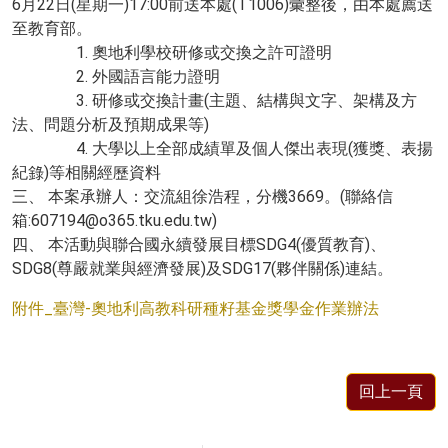
6月22日(星期一)17:00前送本處(T1006)彙整後，由本處薦送
至教育部。
1. 奧地利學校研修或交換之許可證明
2. 外國語言能力證明
3. 研修或交換計畫(主題、結構與文字、架構及方
法、問題分析及預期成果等)
4. 大學以上全部成績單及個人傑出表現(獲獎、表揚
紀錄)等相關經歷資料
三、 本案承辦人：交流組徐浩程，分機3669。(聯絡信
箱:607194@o365.tku.edu.tw)
四、 本活動與聯合國永續發展目標SDG4(優質教育)、
SDG8(尊嚴就業與經濟發展)及SDG17(夥伴關係)連結。
附件_臺灣-奧地利高教科研種籽基金獎學金作業辦法
回上一頁