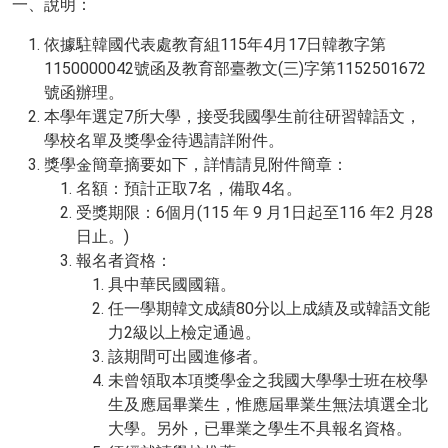
一、說明：
依據駐韓國代表處教育組115年4月17日韓教字第
1150000042號函及教育部臺教文(三)字第1152501672
號函辦理。
本學年選定7所大學，接受我國學生前往研習韓語文，
學校名單及獎學金待遇請詳附件。
獎學金簡章摘要如下，詳情請見附件簡章：
名額：預計正取7名，備取4名。
受獎期限：6個月(115 年 9 月1日起至116 年2 月28
日止。)
報名者資格：
具中華民國國籍。
任一學期韓文成績80分以上成績及或韓語文能
力2級以上檢定通過。
該期間可出國進修者。
未曾領取本項獎學金之我國大學學士班在校學
生及應屆畢業生，惟應屆畢業生無法填選全北
大學。另外，已畢業之學生不具報名資格。