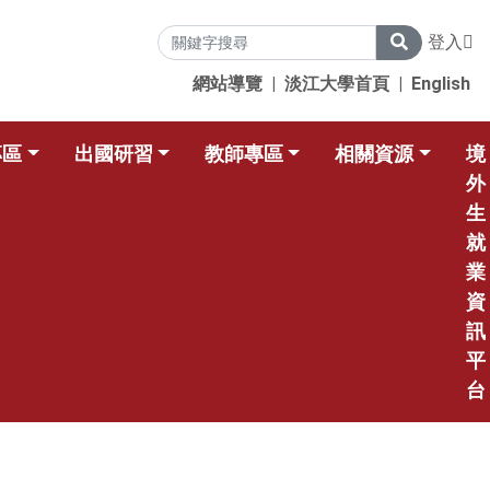
登入
網站導覽
|
淡江大學首頁
|
English
專區
出國研習
教師專區
相關資源
境
外
生
就
業
資
訊
平
台