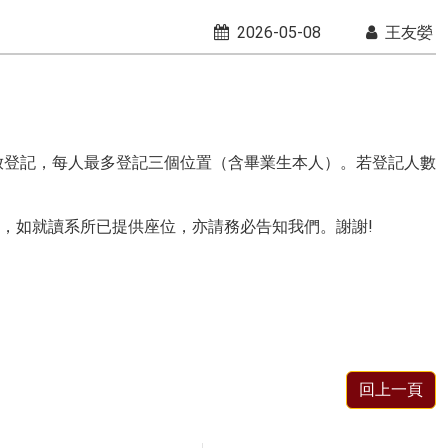
2026-05-08
王友嫈
放登記，每人最多登記三個位置（含畢業生本人）。若登記人數
，如就讀系所已提供座位，亦請務必告知我們。謝謝!
回上一頁