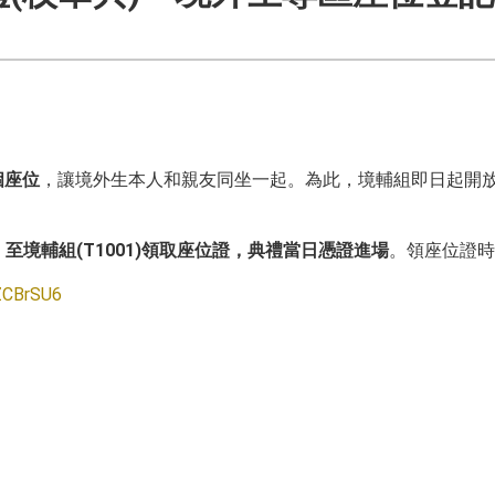
個座位
，讓境外生本人和親友同坐一起。為此，境輔組即日起開
，至境輔組(T1001)領取座位證，典禮當日憑證進場
。領座位證時
iZCBrSU6