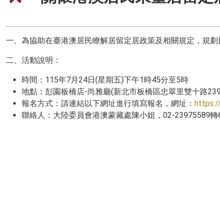
一、為協助在臺港澳居民瞭解居留定居政策及相關規定，規劃於1
二、活動說明：
時間：115年7月24日(星期五)下午1時45分至5時
地點：彭園板橋店-尚雅廳(新北市板橋區忠翠里雙十路239
報名方式：請連結以下網址進行填寫報名，網址：
https:/
聯絡人：大陸委員會港澳蒙藏處陳小姐，02-23975589轉6