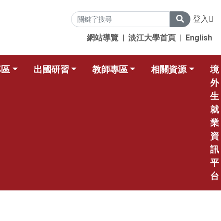
登入
網站導覽
|
淡江大學首頁
|
English
專區
出國研習
教師專區
相關資源
境
外
生
就
業
資
訊
平
台