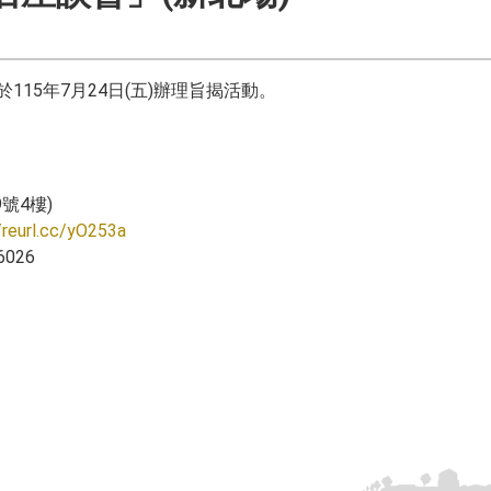
15年7月24日(五)辦理旨揭活動。
號4樓)
/reurl.cc/yO253a
026