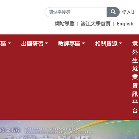
登入
網站導覽
|
淡江大學首頁
|
English
專區
出國研習
教師專區
相關資源
境
外
生
就
業
資
訊
平
台