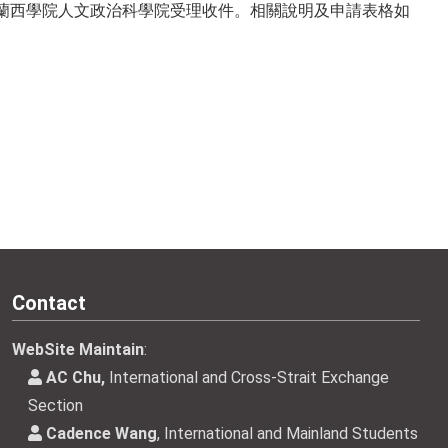
法蘭西學院人文政治科學院受理收件。相關說明及申請表格如
Contact
WebSite Maintain
:
AC Chu,
International and Cross-Strait Exchange
Section
Cadence Wang
, International and Mainland Students