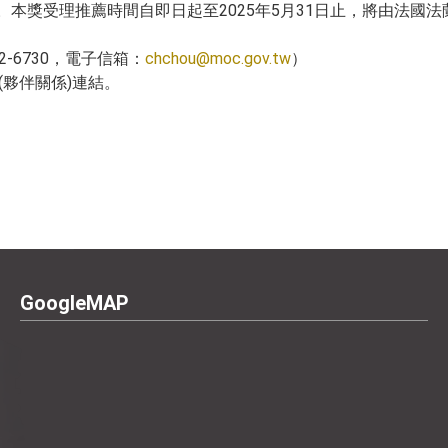
本獎受理推薦時間自即日起至2025年5月31日止，將由法國
-6730，電子信箱：
chchou@moc.gov.tw
）
(夥伴關係)連結。
GoogleMAP