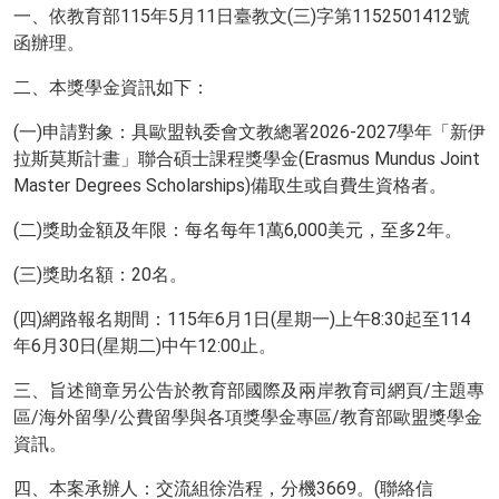
一、依教育部115年5月11日臺教文(三)字第1152501412號
函辦理。
二、本獎學金資訊如下：
(一)申請對象：具歐盟執委會文教總署2026-2027學年「新伊
拉斯莫斯計畫」聯合碩士課程獎學金(Erasmus Mundus Joint
Master Degrees Scholarships)備取生或自費生資格者。
(二)獎助金額及年限：每名每年1萬6,000美元，至多2年。
(三)獎助名額：20名。
(四)網路報名期間：115年6月1日(星期一)上午8:30起至114
年6月30日(星期二)中午12:00止。
三、旨述簡章另公告於教育部國際及兩岸教育司網頁/主題專
區/海外留學/公費留學與各項獎學金專區/教育部歐盟獎學金
資訊。
四、本案承辦人：交流組徐浩程，分機3669。(聯絡信