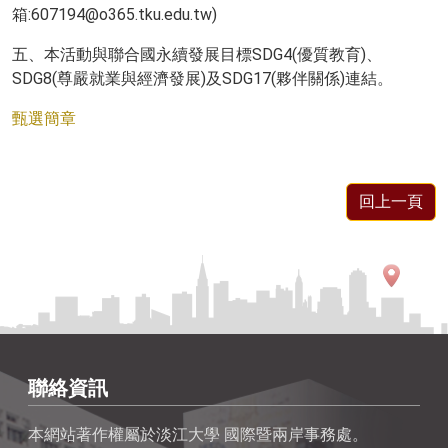
箱:607194@o365.tku.edu.tw)
五、本活動與聯合國永續發展目標SDG4(優質教育)、
SDG8(尊嚴就業與經濟發展)及SDG17(夥伴關係)連結。
甄選簡章
回上一頁
聯絡資訊
本網站著作權屬於淡江大學 國際暨兩岸事務處。